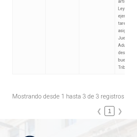
artículo 1
Ley 20.32
ejercer l
tareas qu
asignadas
Juez Trib
Aduanero,
desarrollo
buena ges
Tribunal
Mostrando desde 1 hasta 3 de 3 registros
1
❮
❯