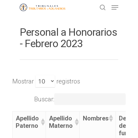
Personal a Honorarios
Presione ENTER para buscar o ESC
para cerrar
- Febrero 2023
Mostrar
registros
Buscar:
Apellido
Apellido
Nombres
Descri
Paterno
Materno
de la
funció