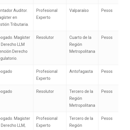
ntador Auditor.
Profesional
Valparaíso
Pesos
gíster en
Experto
stión Tributaria.
ogado. Magíster
Resolutor
Cuarto de la
Pesos
 Derecho LLM
Región
nción Derecho
Metropolitana
gulatorio.
bogado
Profesional
Antofagasta
Pesos
Experto
bogado
Resolutor
Tercero de la
Pesos
Región
Metropolitana
ogado. Magister
Profesional
Tercero de la
Pesos
 Derecho LLM,
Experto
Región