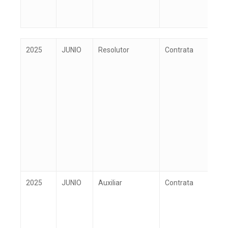
Año
Mes
Estamento
Tipo de
P
2025
JUNIO
Resolutor
Contrata
A
personal
A
2025
JUNIO
Auxiliar
Contrata
Á