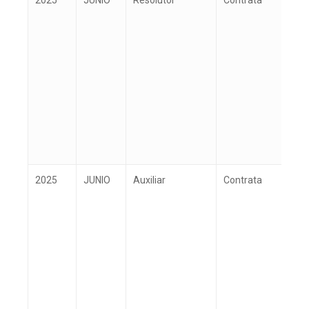
2025
JUNIO
Resolutor
Contrata
K
2025
JUNIO
Auxiliar
Contrata
M