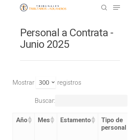
Personal a Contrata -
Presione ENTER para buscar o ESC
para cerrar
Junio 2025
Mostrar
registros
Buscar:
Año
Mes
Estamento
Tipo de
P
personal
A