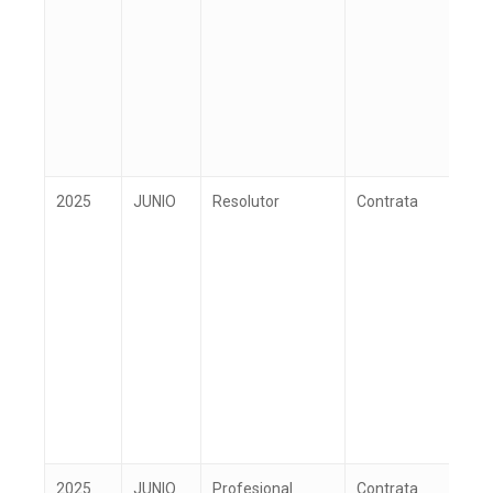
2025
JUNIO
Resolutor
Contrata
R
2025
JUNIO
Profesional
Contrata
R