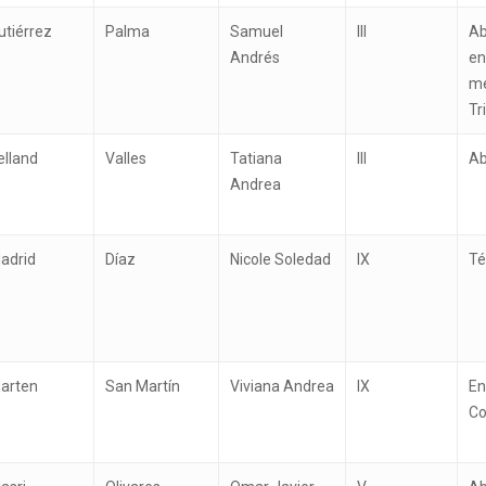
utiérrez
Palma
Samuel
III
Ab
Andrés
en
me
Tr
elland
Valles
Tatiana
III
A
Andrea
adrid
Díaz
Nicole Soledad
IX
Té
arten
San Martín
Viviana Andrea
IX
En
Co