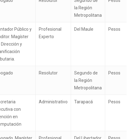
bogado
Resolutor
Segundo de
Pesos
la Región
Metropolitana
ntador Público y
Profesional
Del Maule
Pesos
ditor. Magíster
Experto
 Dirección y
anificación
ibutaria.
bogado
Resolutor
Segundo de
Pesos
la Región
Metropolitana
cretaria
Administrativo
Tarapacá
Pesos
ecutiva con
nción en
mputación
ogado. Magíster
Profesional
Del Libertador
Pesos