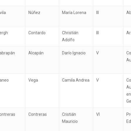
vila
Núñez
María Lorena
III
A
ergh
Contardo
Christián
III
Ar
Adolfo
abrapán
Alcapán
Darío Ignacio
V
Co
Au
aneo
Vega
Camila Andrea
V
Co
Au
en
Ge
ontreras
Contreras
Cristián
VI
Pr
Mauricio
Ed