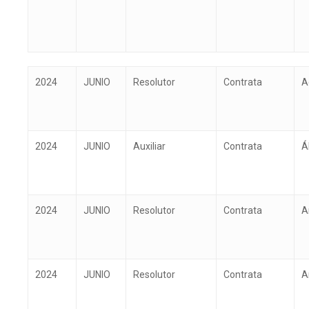
Año
Mes
Estamento
Tipo de
P
2024
JUNIO
Resolutor
Contrata
A
personal
A
2024
JUNIO
Auxiliar
Contrata
Á
2024
JUNIO
Resolutor
Contrata
A
Presione ENTER para buscar o ESC p
2024
JUNIO
Resolutor
Contrata
A