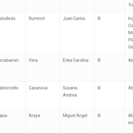
Tr
ebolledo
Ruminot
Juan Carlos
III
In
Co
Ma
Pl
Ge
ecabarren
Vera
Erika Carolina
III
A
abioncello
Casanova
Susana
III
A
Andrea
apia
Araya
Miguel Ängel
III
Ab
en