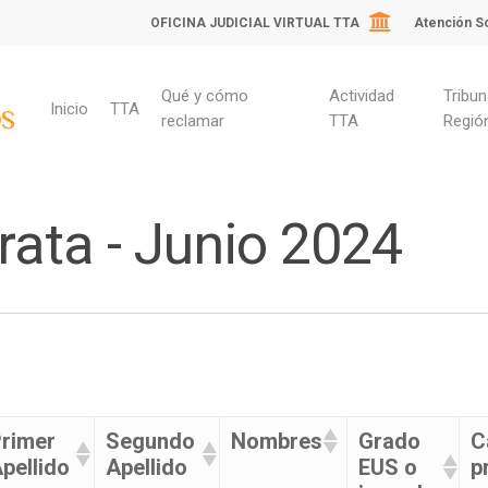
OFICINA JUDICIAL VIRTUAL TTA
Atención So
Qué y cómo
Actividad
Tribun
Inicio
TTA
reclamar
TTA
Regió
rata - Junio 2024
rimer
Segundo
Nombres
Grado
C
pellido
Apellido
EUS o
p