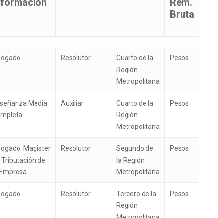
 formación
Rem.
Bruta
alificación
Cargo o
Región
Unidad
bogado
Resolutor
Cuarto de la
Pesos
rofesional
función
monetaria
Región
 formación
Rem.
Metropolitana
Bruta
señanza Media
Auxiliar
Cuarto de la
Pesos
mpleta
Región
Metropolitana
ogado. Magister
Resolutor
Segundo de
Pesos
 Tributación de
la Región
 Empresa
Metropolitana
bogado
Resolutor
Tercero de la
Pesos
Región
Metropolitana