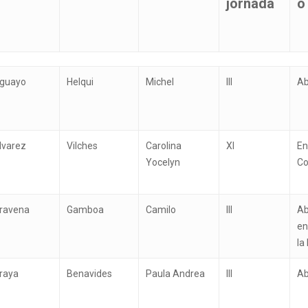
jornada
o
rimer
Segundo
Nombres
Grado
C
guayo
Helqui
Michel
III
A
pellido
Apellido
EUS o
p
jornada
o
lvarez
Vilches
Carolina
XI
En
Yocelyn
Co
ravena
Gamboa
Camilo
III
Ab
en
la
ara cerrar
raya
Benavides
Paula Andrea
III
A