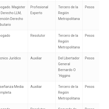
ogado. Magister
Profesional
Tercero de la
Pesos
 Derecho LLM,
Experto
Región
nción Derecho
Metropolitana
ibutario
bogado
Resolutor
Tercero de la
Pesos
Región
Metropolitana
cnico Jurídico
Auxiliar
Del Libertador
Pesos
General
Bernardo O
´Higgins
señanza Media
Auxiliar
Tercero de la
Pesos
mpleta
Región
Metropolitana