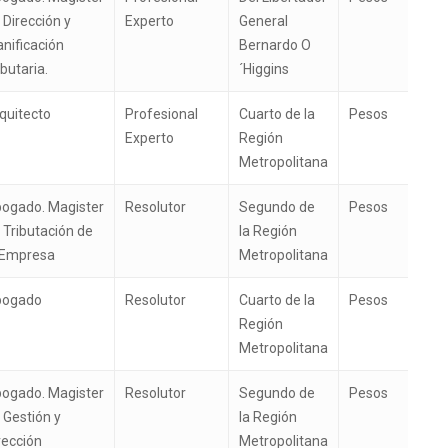
 Dirección y
Experto
General
anificación
Bernardo O
ibutaria.
´Higgins
quitecto
Profesional
Cuarto de la
Pesos
Experto
Región
Metropolitana
ogado. Magister
Resolutor
Segundo de
Pesos
 Tributación de
la Región
 Empresa
Metropolitana
bogado
Resolutor
Cuarto de la
Pesos
Región
Metropolitana
ogado. Magister
Resolutor
Segundo de
Pesos
 Gestión y
la Región
rección
Metropolitana