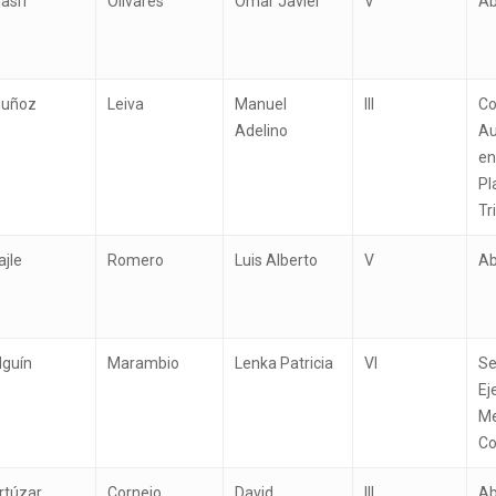
asri
Olivares
Omar Javier
V
A
uñoz
Leiva
Manuel
III
Co
Adelino
Au
en
Pl
Tr
ajle
Romero
Luis Alberto
V
A
lguín
Marambio
Lenka Patricia
VI
Se
Ej
Me
Co
rtúzar
Cornejo
David
III
Ab