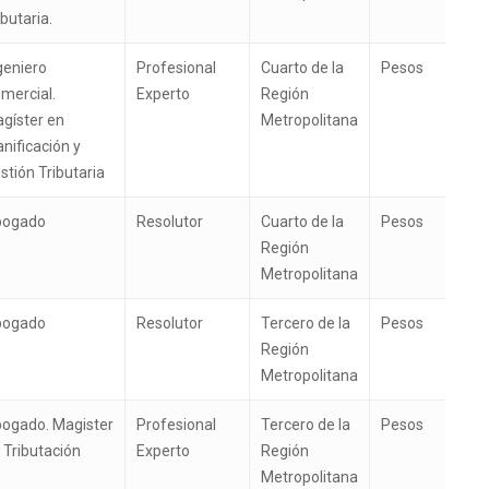
ibutaria.
geniero
Profesional
Cuarto de la
Pesos
mercial.
Experto
Región
gíster en
Metropolitana
anificación y
stión Tributaria
bogado
Resolutor
Cuarto de la
Pesos
Región
Metropolitana
bogado
Resolutor
Tercero de la
Pesos
Región
Metropolitana
ogado. Magister
Profesional
Tercero de la
Pesos
 Tributación
Experto
Región
Metropolitana