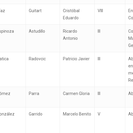
íaz
Guitart
Cristóbal
VIII
En
Eduardo
Co
spinoza
Astudillo
Ricardo
III
Co
Antonio
Ma
Ge
atica
Radovcic
Patricio Javier
III
Ab
en
me
Re
ómez
Parra
Carmen Gloria
III
A
onzález
Garrido
Marcelo Benito
V
A