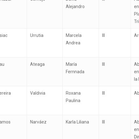
Alejandro
en
Pl
Tr
siac
Urrutia
Marcela
III
Ar
Andrea
au
Ateaga
María
III
Ab
Fernnada
en
la
ereira
Valdivia
Roxana
III
A
Paulina
amos
Narváez
Karla Liliana
III
Ab
en
Di