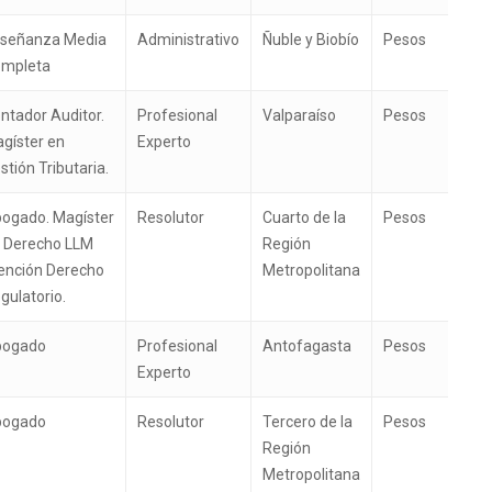
señanza Media
Administrativo
Ñuble y Biobío
Pesos
mpleta
ntador Auditor.
Profesional
Valparaíso
Pesos
gíster en
Experto
stión Tributaria.
ogado. Magíster
Resolutor
Cuarto de la
Pesos
 Derecho LLM
Región
nción Derecho
Metropolitana
gulatorio.
bogado
Profesional
Antofagasta
Pesos
Experto
bogado
Resolutor
Tercero de la
Pesos
Región
Metropolitana