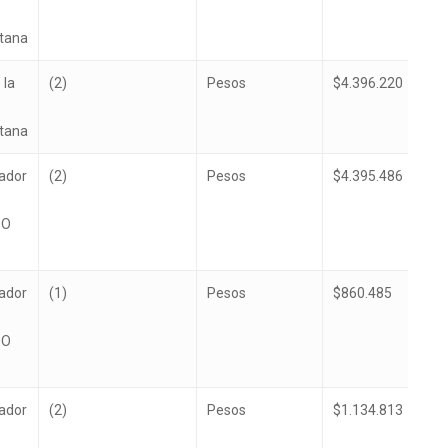
itana
 la
(2)
Pesos
$4.396.220
itana
tador
(2)
Pesos
$4.395.486
 O
tador
(1)
Pesos
$860.485
 O
tador
(2)
Pesos
$1.134.813