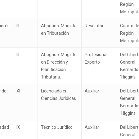
Región
Metropol
drés
III
Abogado. Magister
Resolutor
Cuarto de
en Tributación
Región
Metropol
III
Abogado. Magíster
Profesional
Del Liber
en Dirección y
Experto
General
Planificación
Bernardo
Tributaria.
´Higgins
inda
XI
Licenciada en
Auxiliar
Del Liber
Ciencias Jurídicas
General
Bernardo
´Higgins
ledad
IX
Técnico Jurídico
Auxiliar
Del Liber
General