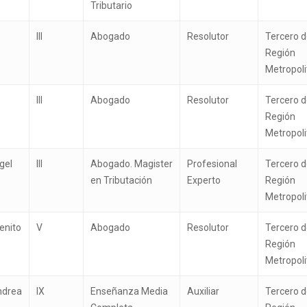
Tributario
III
Abogado
Resolutor
Tercero d
Región
Metropol
III
Abogado
Resolutor
Tercero d
Región
Metropol
gel
III
Abogado. Magister
Profesional
Tercero d
en Tributación
Experto
Región
Metropol
enito
V
Abogado
Resolutor
Tercero d
Región
Metropol
ndrea
IX
Enseñanza Media
Auxiliar
Tercero d