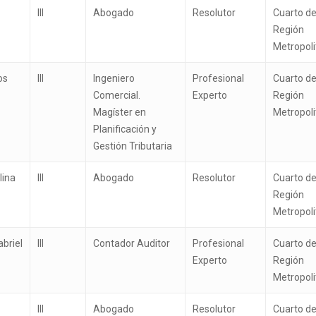
III
Abogado
Resolutor
Cuarto de
Región
Metropol
os
III
Ingeniero
Profesional
Cuarto de
Comercial.
Experto
Región
Magíster en
Metropol
Planificación y
Gestión Tributaria
lina
III
Abogado
Resolutor
Cuarto de
Región
Metropol
briel
III
Contador Auditor
Profesional
Cuarto de
Experto
Región
Metropol
III
Abogado
Resolutor
Cuarto de