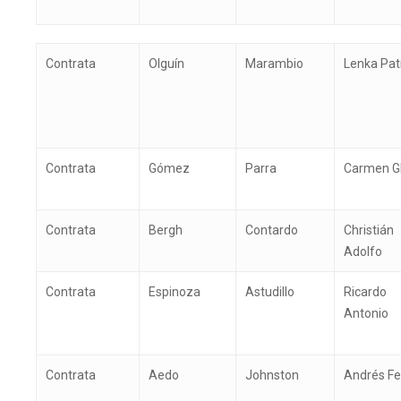
Tipo de
Apellido
Apellido
Nombr
Contrata
Olguín
Marambio
Lenka Patr
Contrato
Paterno
Materno
Contrata
Gómez
Parra
Carmen Gl
Contrata
Bergh
Contardo
Christián
Adolfo
Contrata
Espinoza
Astudillo
Ricardo
Antonio
Presione ENTER para buscar o ESC p
Contrata
Aedo
Johnston
Andrés Fe