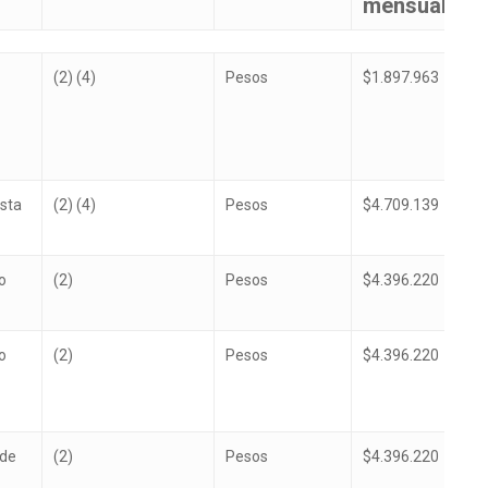
mensualiza
n
Asignaciones
Unidad
Remuneraci
(2) (4)
Pesos
$1.897.963
especiales
Monetaria
bruta
mensualiza
sta
(2) (4)
Pesos
$4.709.139
o
(2)
Pesos
$4.396.220
o
(2)
Pesos
$4.396.220
de
(2)
Pesos
$4.396.220