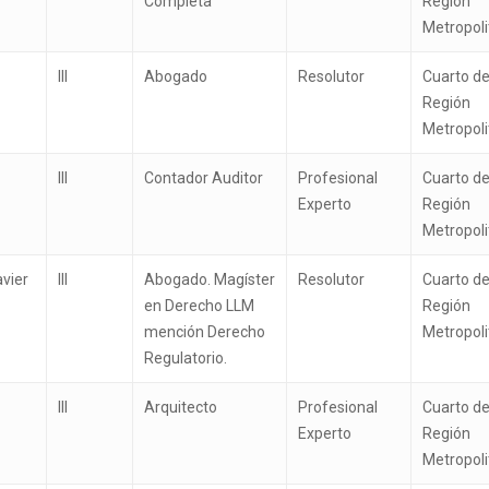
Completa
Región
Metropol
III
Abogado
Resolutor
Cuarto de
Región
Metropol
III
Contador Auditor
Profesional
Cuarto de
Experto
Región
Metropol
avier
III
Abogado. Magíster
Resolutor
Cuarto de
en Derecho LLM
Región
mención Derecho
Metropol
Regulatorio.
III
Arquitecto
Profesional
Cuarto de
Experto
Región
Metropol