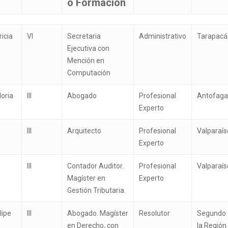
o Formación
es
Nivel
Calificación
Cargo o
Regió
icia
VI
Secretaria
Administrativo
Tarapacá
Profesional
función
Ejecutiva con
o Formación
Mención en
Computación
oria
III
Abogado
Profesional
Antofaga
Experto
III
Arquitecto
Profesional
Valparaís
Experto
III
Contador Auditor.
Profesional
Valparaís
Magíster en
Experto
ara cerrar
Gestión Tributaria.
lipe
III
Abogado. Magíster
Resolutor
Segundo 
en Derecho, con
la Región