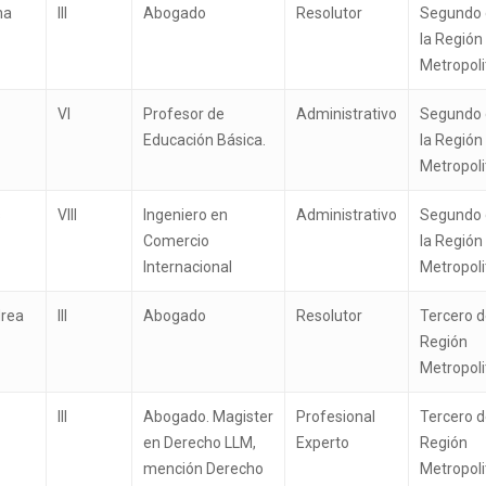
na
III
Abogado
Resolutor
Segundo 
la Región
Metropol
VI
Profesor de
Administrativo
Segundo 
Educación Básica.
la Región
Metropol
s
VIII
Ingeniero en
Administrativo
Segundo 
Comercio
la Región
Internacional
Metropol
drea
III
Abogado
Resolutor
Tercero d
Región
Metropol
III
Abogado. Magister
Profesional
Tercero d
en Derecho LLM,
Experto
Región
mención Derecho
Metropol