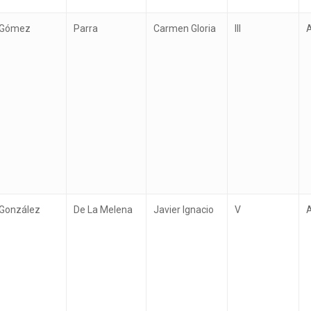
Gómez
Parra
Carmen Gloria
III
González
De La Melena
Javier Ignacio
V