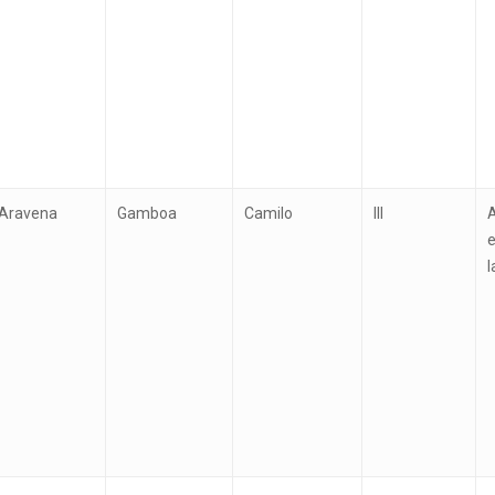
Aravena
Gamboa
Camilo
III
e