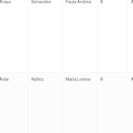
Araya
Benavides
Paula Andrea
III
Ávila
Núñez
María Lorena
III