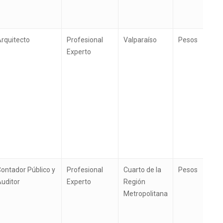
rquitecto
Profesional
Valparaíso
Pesos
Experto
ontador Público y
Profesional
Cuarto de la
Pesos
uditor
Experto
Región
Metropolitana