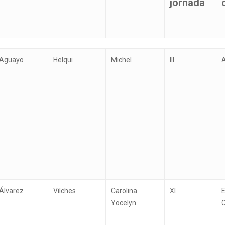
jornada
Primer
Segundo
Nombres
Grado
Aguayo
Helqui
Michel
III
Apellido
Apellido
EUS o
jornada
ara cerrar
Álvarez
Vilches
Carolina
XI
Yocelyn