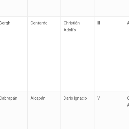
Bergh
Contardo
Christián
III
A
Adolfo
Cabrapán
Alcapán
Darío Ignacio
V
C
A