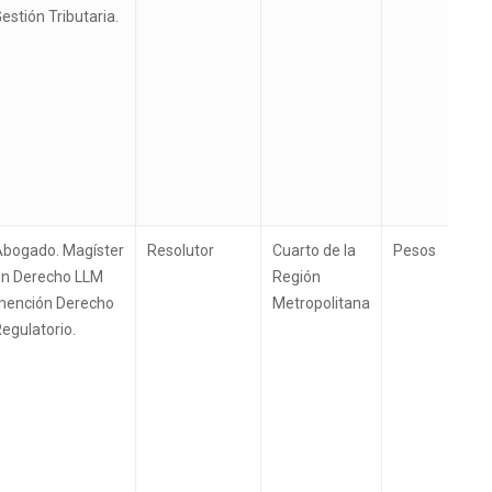
estión Tributaria.
Abogado. Magíster
Resolutor
Cuarto de la
Pesos
en Derecho LLM
Región
mención Derecho
Metropolitana
egulatorio.