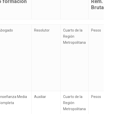
o formación
Rem.
Bruta
Calificación
Cargo o
Región
Unidad
Abogado
Resolutor
Cuarto de la
Pesos
profesional
función
monetari
Región
o formación
Rem.
Metropolitana
Bruta
Enseñanza Media
Auxiliar
Cuarto de la
Pesos
Completa
Región
Metropolitana