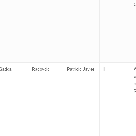
G
Gatica
Radovcic
Patricio Javier
III
R