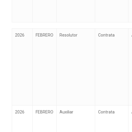
Año
Mes
Estamento
Tipo de
2026
FEBRERO
Resolutor
Contrata
personal
Presione ENTER para buscar o ESC p
2026
FEBRERO
Auxiliar
Contrata