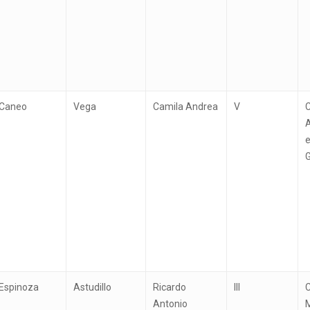
Caneo
Vega
Camila Andrea
V
C
A
e
G
Espinoza
Astudillo
Ricardo
III
C
Antonio
M