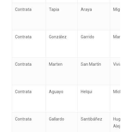
Contrata
Tapia
Araya
Miguel Än
Contrata
González
Garrido
Marcelo B
Contrata
Marten
San Martín
Viviana A
Contrata
Aguayo
Helqui
Michel
Inicio
TTA
Qué y cómo reclam
Qué es TTA
Contrata
Gallardo
Santibáñez
Hugo
Alejandro
Estadísticas TTA
Actividad TTA
Qué reclamar