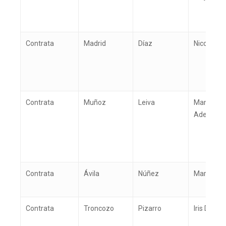
Contrata
Madrid
Díaz
Nicole So
Contrata
Muñoz
Leiva
Manuel
Adelino
Contrata
Ávila
Núñez
María Lor
Contrata
Troncozo
Pizarro
Iris Del C