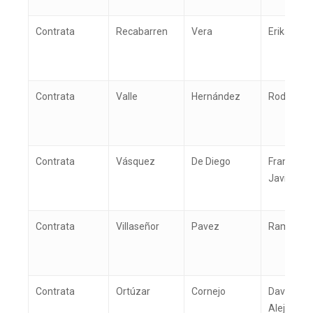
Campo
TTA de la Región de
Contrata
Recabarren
Vera
Erika Caro
Magallanes y la Antár
Chilena
Contrata
Valle
Hernández
Rodrigo Ga
Contrata
Vásquez
De Diego
Francisco
Javier
Contrata
Villaseñor
Pavez
Ramón An
Contrata
Ortúzar
Cornejo
David
Alejandro