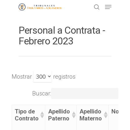
Personal a Contrata -
Presione ENTER para buscar o ESC
para cerrar
Febrero 2023
Mostrar
registros
Buscar:
Tipo de
Apellido
Apellido
Nombr
Contrato
Paterno
Materno