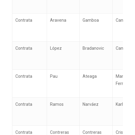
Contrata
Aravena
Gamboa
Camilo
Contrata
López
Bradanovic
Camila Ja
Contrata
Pau
Ateaga
María
Fernnada
Contrata
Ramos
Narváez
Karla Lilia
Contrata
Contreras
Contreras
Cristián