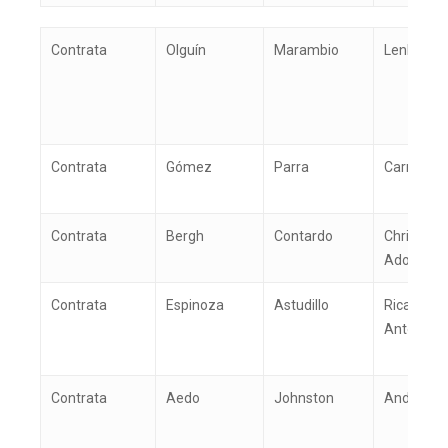
Tipo de
Apellido
Apellido
Nombr
Contrata
Olguín
Marambio
Lenka Patr
Contrato
Paterno
Materno
Contrata
Gómez
Parra
Carmen Gl
Contrata
Bergh
Contardo
Christián
Adolfo
Contrata
Espinoza
Astudillo
Ricardo
Antonio
Contrata
Aedo
Johnston
Andrés Fe