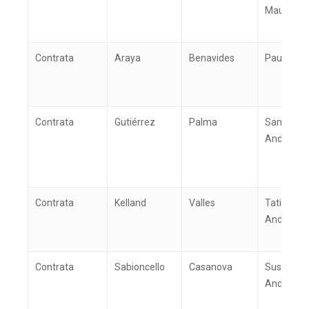
Mauricio
Contrata
Araya
Benavides
Paula An
Contrata
Gutiérrez
Palma
Samuel
Andrés
Contrata
Kelland
Valles
Tatiana
Andrea
Contrata
Sabioncello
Casanova
Susana
Andrea