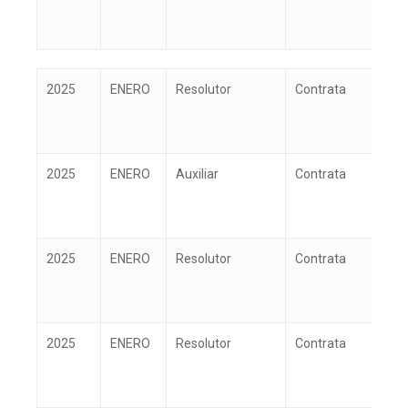
Año
Mes
Estamento
Tipo de
P
2025
ENERO
Resolutor
Contrata
A
personal
A
2025
ENERO
Auxiliar
Contrata
Á
2025
ENERO
Resolutor
Contrata
A
2025
ENERO
Resolutor
Contrata
A