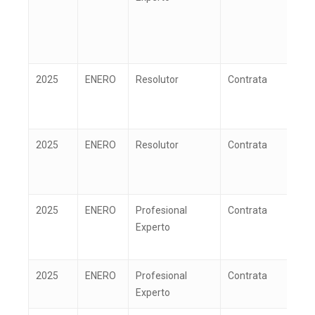
2025
ENERO
Resolutor
Contrata
R
2025
ENERO
Resolutor
Contrata
S
2025
ENERO
Profesional
Contrata
T
Experto
2025
ENERO
Profesional
Contrata
T
Experto