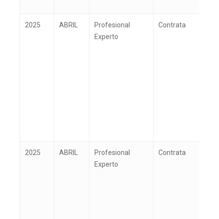
2025
ABRIL
Profesional
Contrata
T
Experto
2025
ABRIL
Profesional
Contrata
T
Experto