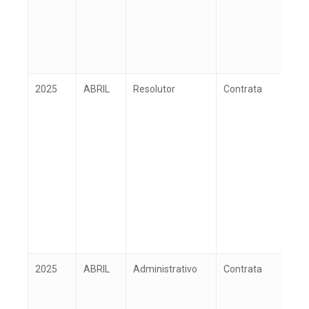
TTA de la Región de A
Zona Centro
Fallos Relevantes
Preguntas Frecuentes
Documentación necesar
Parinacota
Validador de Document
TTA de la Región de
Zona Sur
OFICINA JUDICIAL VI
TTA de la Región de 
Valparaíso
Certificados de Indispon
TTA de la Región del
TTA
OJVTTA
TTA de la Región de
TTA de la Región
Región del BioBío
Atención Soporte OJ
Antofagasta
Metropolitana
2025
ABRIL
Resolutor
Contrata
N
TTA de la Región de 
Lunes a Viernes entre 
TTA de la Región de
TTA de la Región del
Araucanía
08:00 a 17:00
Libertador General B
TTA de la Región de
TTA de la Región de 
O`Higgins
Coquimbo
TTA de la Región de 
TTA de la Región del
Lagos
TTA de la Región de
del General Carlos Ib
Campo
TTA de la Región de
2025
ABRIL
Administrativo
Contrata
O
Magallanes y la Antár
Chilena