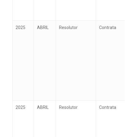
2025
ABRIL
Resolutor
Contrata
P
2025
ABRIL
Resolutor
Contrata
R