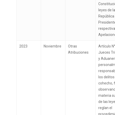
Constituci
leyes de l
República 
Presidente
respectiva
Apelacion
2023
Noviembre
Otras
Artículo N°
Atribuciones
Jueces Tri
y Aduaner
personal
responsab
los delitos
cohecho, f
observanc
materia su
de las ley
reglan el
procedimi