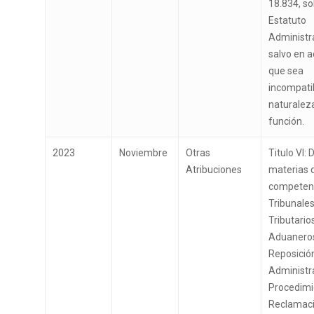
18.834, s
Estatuto
Administra
salvo en a
que sea
incompatib
naturalez
función.
2023
Noviembre
Otras
Titulo VI: 
Atribuciones
materias 
competenc
Tribunale
Tributario
Aduaneros
Reposició
Administra
Procedimi
Reclamaci