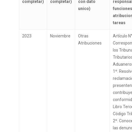
completar)
completar)
con dato
responsa
unico)
funcione
atribucio
tareas
2023
Noviembre
Otras
Artículo N°
Atribuciones
Correspon
los Tribun
Tributario
Aduanero
1º. Resolv
reclamaci
presenten
contribuye
conformid
Libro Terc
Código Tri
2º. Conoce
las denun