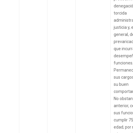
denegació
torcida
administr
justicia y, 
general, d
prevaricac
que incurr
desempeñ
funciones
Permanec
sus cargo
su buen
comporta
No obstant
anterior, 
sus funcio
cumplir 7
edad; por 