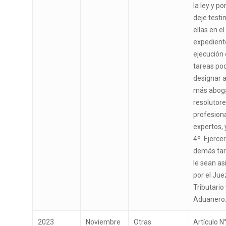
la ley y po
deje testi
ellas en el
expediente
ejecución 
tareas po
designar a
más abog
resolutore
profesion
expertos, 
4º. Ejercer
demás tar
le sean a
por el Jue
Tributario
Aduanero
2023
Noviembre
Otras
Artículo N