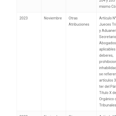
204 y 205 
del General Carlos Ib
mismo Có
Campo
TTA de la Región de
2023
Noviembre
Otras
Artículo N°
Magallanes y la Antár
Atribuciones
Jueces Tri
Chilena
y Aduaner
Secretari
Abogados,
aplicables
deberes,
prohibicio
inhabilida
se refiere
artículos 
ter del Pá
Título X d
Orgánico 
Tribunales