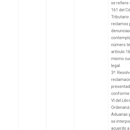
se refiere 
161 del C
Tributario 
reclamos 
denuncias 
contempla
número te
artículo 1
mismo cu
legal.
3º. Resolv
reclamaci
presenta
conforme a
VI del Libro
Ordenanz
Aduanas y
se interp
acuerdo a 