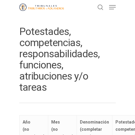
Potestades,
Presione ENTER para buscar o ESC
para cerrar
competencias,
responsabilidades,
funciones,
atribuciones y/o
tareas
Año
Mes
Denominación
Potestad
(no
(no
(completar
competen