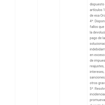
dispuesto 
artículos 
de esa Or
4º. Dispon
fallos que
la devoluc
pago de l
soluciona
indebidam
en exceso 
de impues
reajustes,
intereses,
sanciones,
otros gra
5º. Resolv
incidencia
promueva