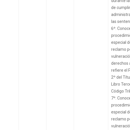
durante la
de cumpli
administra
las senten
6º. Conoce
procedimi
especial d
reclamo p
vulneraci
derechos 
refiere el
2º del Títul
Libro Terc
Código Tri
7º. Conoce
procedimi
especial d
reclamo p
vulneraci