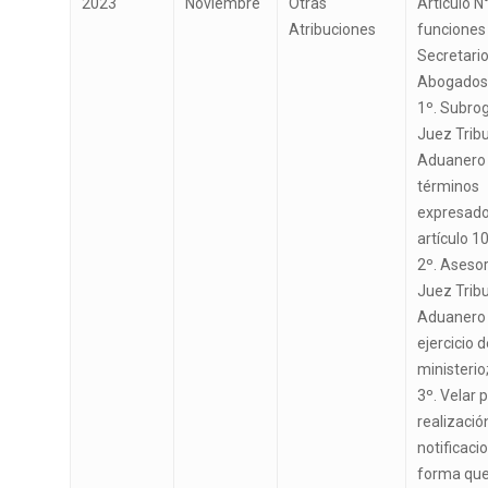
2023
Noviembre
Otras
Artículo N
Atribuciones
funciones 
Secretari
Abogados
1º. Subrog
Juez Tribu
Aduanero 
términos
expresado
artículo 10
2º. Asesor
Juez Tribu
Aduanero 
ejercicio 
ministerio
3º. Velar p
realizació
notificaci
forma que