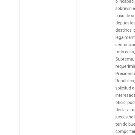
o incapaci
sobrevinie
caso de s
depuestos
destinos, 
legalment
sentencia
todo caso,
Suprema, 
requerimi
Presidente
República,
solicitud 
interesada
oficio, po
declarar q
jueces no
tenido bu
comportam