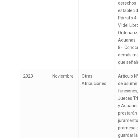
derechos
establecid
Párrafo 4 
VI del Libro
Ordenanz
Aduanas.
8º. Conoce
demás ma
que señale 
2023
Noviembre
Otras
Artículo N
Atribuciones
de asumir
funciones,
Jueces Tri
y Aduane
prestarán
juramento
promesa 
guardar la