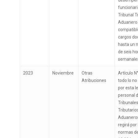
desempe
funcionari
Tribunal T
Aduanero
compatibl
cargos do
hasta un
de seis ho
semanale
2023
Noviembre
Otras
Artículo N
Atribuciones
todo lo no
por esta le
personal d
Tribunale
Tributario
Aduanero
regirá por 
normas de 