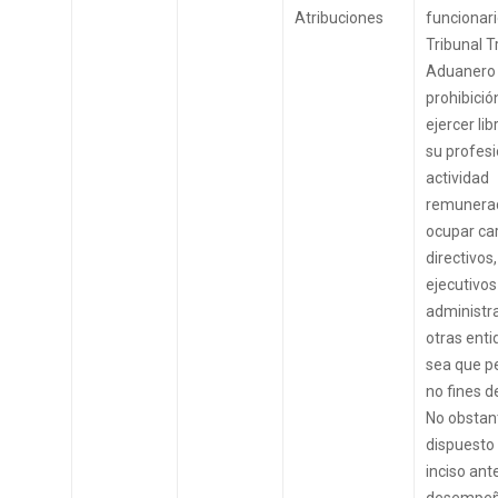
Atribuciones
funcionari
Tribunal T
Aduanero
prohibició
ejercer li
su profesi
actividad
remunerad
ocupar ca
directivos,
ejecutivos
administra
otras enti
sea que p
no fines de
No obstant
dispuesto 
inciso ante