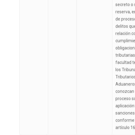
secreto o 
reserva, e
de proces
delitos qu
relación c
cumplimie
obligacio
tributarias
facultad 
los Tribun
Tributario
Aduanero
conozcan 
proceso s
aplicación
sanciones
conforme 
artículo 1