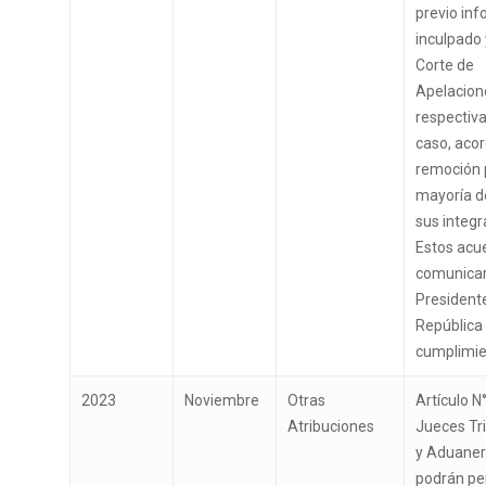
previo inf
inculpado 
Corte de
Apelacion
respectiva
caso, acor
remoción 
mayoría de
sus integr
Estos acu
comunicar
Presidente
República
cumplimie
Inicio
2023
Noviembre
Otras
Artículo N°
TTA
Atribuciones
Jueces Tri
y Aduane
Qué y cómo reclam
Qué es TTA
podrán pe