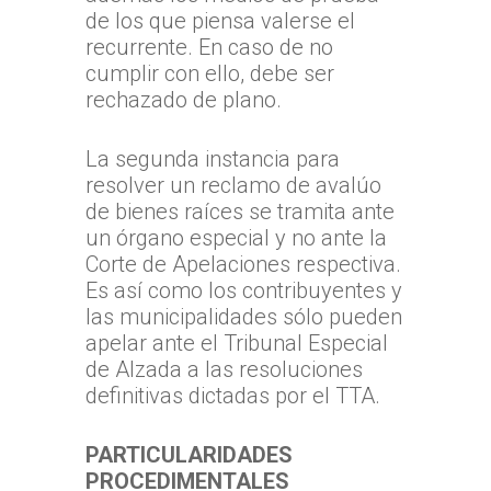
de los que piensa valerse el
recurrente. En caso de no
cumplir con ello, debe ser
rechazado de plano.
La segunda instancia para
resolver un reclamo de avalúo
de bienes raíces se tramita ante
un órgano especial y no ante la
Corte de Apelaciones respectiva.
Es así como los contribuyentes y
Inicio
las municipalidades sólo pueden
apelar ante el Tribunal Especial
TTA
de Alzada a las resoluciones
Qué y cómo reclam
Qué es TTA
definitivas dictadas por el TTA.
Estadísticas TTA
Actividad TTA
Qué reclamar
PARTICULARIDADES
TTA Transparente
Procedimientos y Plazo
Tribunales por Reg
Normativa
PROCEDIMENTALES