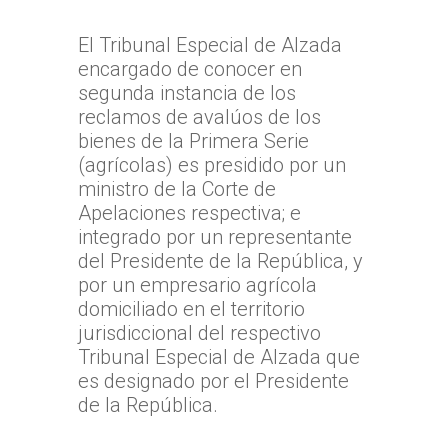
Reclamación
Solicitud de acceso a la
Jurisprudencia
Noticias
Zona Norte
información
El Tribunal Especial de Alzada
Cómo presentar un recl
Sentencias Definitivas
TTA de la Región de A
Zona Centro
Fallos Relevantes
encargado de conocer en
Preguntas Frecuentes
Documentación necesar
Parinacota
segunda instancia de los
Validador de Document
TTA de la Región de
Zona Sur
reclamos de avalúos de los
OFICINA JUDICIAL VI
TTA de la Región de 
Valparaíso
Certificados de Indispon
TTA de la Región del
bienes de la Primera Serie
TTA
OJVTTA
TTA de la Región de
TTA de la Región
Región del BioBío
(agrícolas) es presidido por un
Atención Soporte OJ
Antofagasta
Metropolitana
ministro de la Corte de
TTA de la Región de 
Lunes a Viernes entre 
Apelaciones respectiva; e
TTA de la Región de
TTA de la Región del
Araucanía
integrado por un representante
08:00 a 17:00
Libertador General B
del Presidente de la República, y
TTA de la Región de
TTA de la Región de 
O`Higgins
por un empresario agrícola
Coquimbo
TTA de la Región de 
domiciliado en el territorio
TTA de la Región del
Lagos
jurisdiccional del respectivo
Tribunal Especial de Alzada que
TTA de la Región de
es designado por el Presidente
del General Carlos Ib
de la República.
Campo
TTA de la Región de