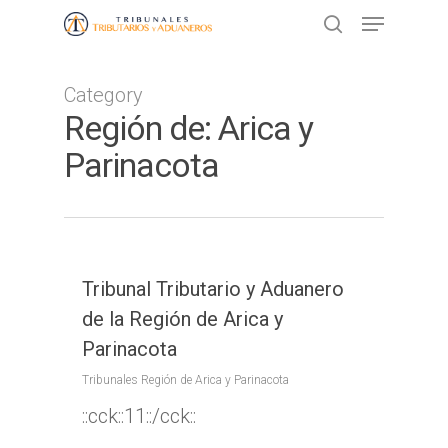
Category
Presione ENTER para buscar o ESC
Región de: Arica y
para cerrar
Parinacota
Tribunal Tributario y Aduanero
de la Región de Arica y
Parinacota
Tribunales Región de Arica y Parinacota
::cck::11::/cck::