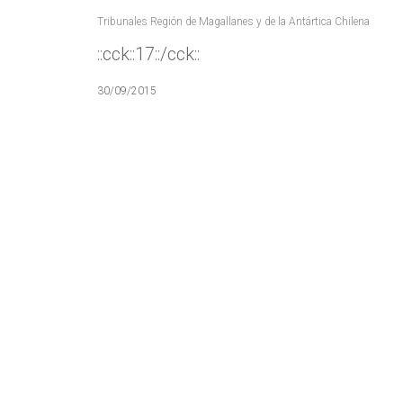
Tribunales Región de Magallanes y de la Antártica Chilena
::cck::17::/cck::
30/09/2015