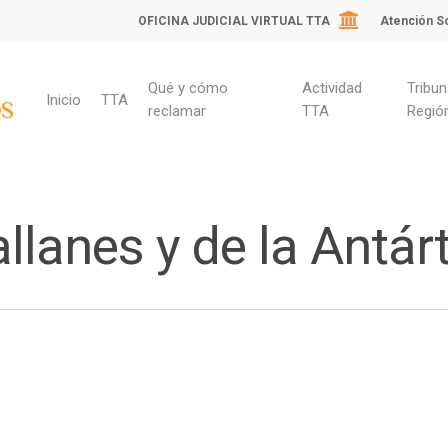
OFICINA JUDICIAL VIRTUAL TTA
Atención So
Qué y cómo
Actividad
Tribun
Inicio
TTA
reclamar
TTA
Regió
llanes y de la Antár
ara cerrar