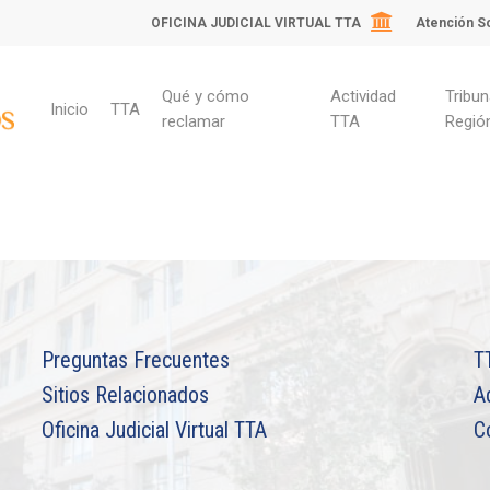
OFICINA JUDICIAL VIRTUAL TTA
Atención So
Qué y cómo
Actividad
Tribun
Inicio
TTA
reclamar
TTA
Regió
ara cerrar
Preguntas Frecuentes
T
Sitios Relacionados
A
Oficina Judicial Virtual TTA
C